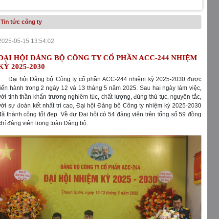
Tin tức công ty
2025-05-15 13:54:02
ĐẠI HỘI ĐẢNG BỘ CÔNG TY CỔ PHẦN ACC-244 NHIỆM
KỲ 2025-2030
Đại hội Đảng bộ Công ty cổ phần ACC-244 nhiệm kỳ 2025-2030 được
tiến hành trong 2 ngày 12 và 13 tháng 5 năm 2025. Sau hai ngày làm việc,
với tinh thần khẩn trương nghiêm túc, chất lượng, đúng thủ tục, nguyên tắc,
với sự đoàn kết nhất trí cao, Đại hội Đảng bộ Công ty nhiệm kỳ 2025-2030
đã thành công tốt đẹp. Về dự Đại hội có 54 đảng viên trên tổng số 59 đồng
chí đảng viên trong toàn Đảng bộ.