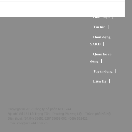
Trang chủ
Giới thiệu
Tin tức
Hoạt động
SXKD
Quan hệ cổ
đông
Tuyển dụng
Liên Hệ
Copyright © 2017 Công ty cổ phần ACC-244
Địa chỉ: Số 164 Lê Trọng Tấn - Phường Phương Liệt - Thành phố Hà Nội
Điện thoại: (84.04) 35651 528/ 35659 002; (069) 562421.
Email: info@acc244.com.vn