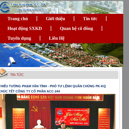
Trang chủ
Giới thiệu
Tin tức
Hoạt động SXKD
Quan hệ cổ đông
Tuyển dụng
Liên Hệ
TIN TỨC
THIẾU TƯỚNG PHẠM VĂN TÍNH - PHÓ TƯ LỆNH QUÂN CHỦNG PK-KQ
CHÚC TẾT CÔNG TY CỔ PHẦN ACC-244