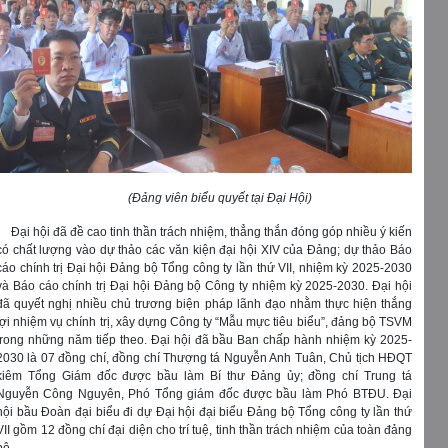
(Đảng viên biểu quyết tại Đại Hội)
Đại hội đã đề cao tinh thần trách nhiệm, thẳng thắn đóng góp nhiều ý kiến
có chất lượng vào dự thảo các văn kiện đại hội XIV của Đảng; dự thảo Báo
cáo chính trị Đại hội Đảng bộ Tổng công ty lần thứ VII, nhiệm kỳ 2025-2030
và Báo cáo chính trị Đại hội Đảng bộ Công ty nhiệm kỳ 2025-2030. Đại hội
đã quyết nghị nhiều chủ trương biện pháp lãnh đạo nhằm thực hiện thắng
lợi nhiệm vụ chính trị, xây dựng Công ty “Mẫu mực tiêu biểu”, đảng bộ TSVM
trong những năm tiếp theo. Đại hội đã bầu Ban chấp hành nhiệm kỳ 2025-
2030 là 07 đồng chí, đồng chí Thượng tá Nguyễn Anh Tuân, Chủ tịch HĐQT
kiêm Tổng Giám đốc được bầu làm Bí thư Đảng ủy; đồng chí Trung tá
Nguyễn Công Nguyên, Phó Tổng giám đốc được bầu làm Phó BTĐU. Đại
hội bầu Đoàn đại biểu đi dự Đại hội đại biểu Đảng bộ Tổng công ty lần thứ
VII gồm 12 đồng chí đại diện cho trí tuệ, tinh thần trách nhiệm của toàn đảng