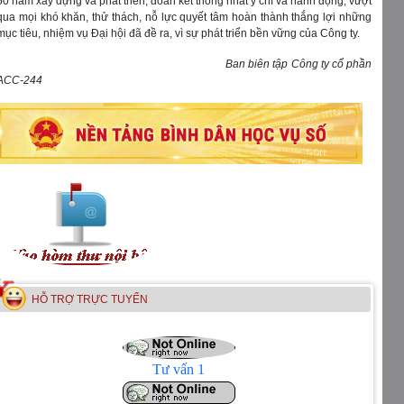
50 năm xây dựng và phát triển, đoàn kết thống nhất ý chí và hành động, vượt
qua mọi khó khăn, thử thách, nỗ lực quyết tâm hoàn thành thắng lợi những
mục tiêu, nhiệm vụ Đại hội đã đề ra, vì sự phát triển bền vững của Công ty.
Ban biên tập Công ty cổ phần
ACC-244
HỖ TRỢ TRỰC TUYẾN
Tư vấn 1