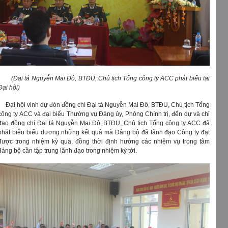
(Đại tá Nguyễn Mai Đô, BTĐU, Chủ tịch Tổng công ty ACC phát biểu tại
Đại hội)
Đại hội vinh dự đón đồng chí Đại tá Nguyễn Mai Đô, BTĐU, Chủ tịch Tổng
công ty ACC và đại biểu Thường vụ Đảng ủy, Phòng Chính trị, đến dự và chỉ
đạo đồng chí Đại tá Nguyễn Mai Đô, BTĐU, Chủ tịch Tổng công ty ACC đã
phát biểu biểu dương những kết quả mà Đảng bộ đã lãnh đạo Công ty đạt
được trong nhiệm kỳ qua, đồng thời định hướng các nhiệm vụ trọng tâm
đảng bộ cần tập trung lãnh đạo trong nhiệm kỳ tới.