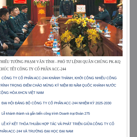
THIẾU TƯỚNG PHẠM VĂN TÍNH - PHÓ TƯ LỆNH QUÂN CHỦNG PK-KQ
CHÚC TẾT CÔNG TY CỔ PHẦN ACC-244
CÔNG TY CỔ PHẦN ACC-244 KHÁNH THÀNH, KHỞI CÔNG NHIỀU CÔNG
TRÌNH TRỌNG ĐIỂM CHÀO MỪNG KỶ NIỆM 80 NĂM QUỐC KHÁNH NƯỚC
CỘNG HÒA XHCN VIỆT NAM
ĐẠI HỘI ĐẢNG BỘ CÔNG TY CỔ PHẦN ACC-244 NHIỆM KỲ 2025-2030
Lễ khánh thành và gắn biển công trình Doanh trại Đoàn 275
LỄ KÝ KẾT THỎA THUẬN HỢP TÁC VÀ PHÁT TRIỂN GIỮA CÔNG TY CỔ
PHẦN ACC-244 VÀ TRƯỜNG ĐẠI HỌC ĐẠI NAM