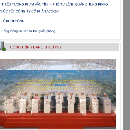
THIẾU TƯỚNG PHẠM VĂN TÍNH - PHÓ TƯ LỆNH QUÂN CHỦNG PK-KQ
CHÚC TẾT CÔNG TY CỔ PHẦN ACC-244
LỄ KHỞI CÔNG
Cổng thông tin điện tử Bộ Quốc phòng
CÔNG TRÌNH ÐANG THI CÔNG