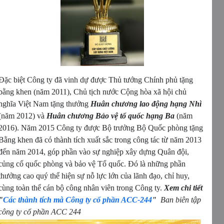
Đặc biệt Công ty đã vinh dự được Thủ tướng Chính phủ tặng
bằng khen (năm 2011), Chủ tịch nước Cộng hòa xã hội chủ
nghĩa Việt Nam tặng thưởng
Huân chương lao động hạng Nhì
(năm 2012) và
Huân chương Bảo vệ tổ quốc hạng Ba
(năm
2016). Năm 2015 Công ty được Bộ trưởng Bộ Quốc phòng tặng
Bằng khen đã có thành tích xuất sắc trong công tác từ năm 2013
đến năm 2014, góp phần vào sự nghiệp xây dựng Quân đội,
củng cố quốc phòng và bảo vệ Tổ quốc. Đó là những phần
thưởng cao quý thể hiện sự nỗ lực lớn của lãnh đạo, chỉ huy,
cùng toàn thể cán bộ công nhân viên trong Công ty.
Xem chi tiết
"
Các thành tích mà Công ty cổ phần ACC-244
"
Ban biên tập
công ty cổ phần ACC 244