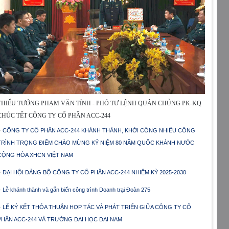
THIẾU TƯỚNG PHẠM VĂN TÍNH - PHÓ TƯ LỆNH QUÂN CHỦNG PK-KQ
CHÚC TẾT CÔNG TY CỔ PHẦN ACC-244
CÔNG TY CỔ PHẦN ACC-244 KHÁNH THÀNH, KHỞI CÔNG NHIỀU CÔNG
TRÌNH TRỌNG ĐIỂM CHÀO MỪNG KỶ NIỆM 80 NĂM QUỐC KHÁNH NƯỚC
CỘNG HÒA XHCN VIỆT NAM
ĐẠI HỘI ĐẢNG BỘ CÔNG TY CỔ PHẦN ACC-244 NHIỆM KỲ 2025-2030
Lễ khánh thành và gắn biển công trình Doanh trại Đoàn 275
LỄ KÝ KẾT THỎA THUẬN HỢP TÁC VÀ PHÁT TRIỂN GIỮA CÔNG TY CỔ
PHẦN ACC-244 VÀ TRƯỜNG ĐẠI HỌC ĐẠI NAM