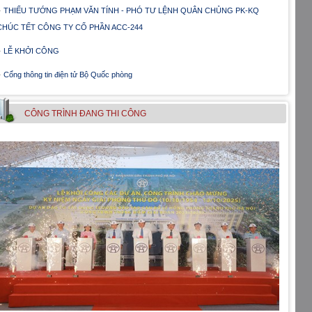
THIẾU TƯỚNG PHẠM VĂN TÍNH - PHÓ TƯ LỆNH QUÂN CHỦNG PK-KQ
CHÚC TẾT CÔNG TY CỔ PHẦN ACC-244
LỄ KHỞI CÔNG
Cổng thông tin điện tử Bộ Quốc phòng
CÔNG TRÌNH ÐANG THI CÔNG