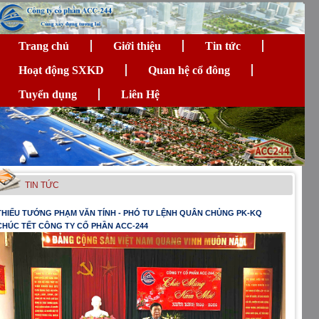
Trang chủ
Giới thiệu
Tin tức
Hoạt động SXKD
Quan hệ cổ đông
Tuyển dụng
Liên Hệ
TIN TỨC
THIẾU TƯỚNG PHẠM VĂN TÍNH - PHÓ TƯ LỆNH QUÂN CHỦNG PK-KQ
CHÚC TẾT CÔNG TY CỔ PHẦN ACC-244