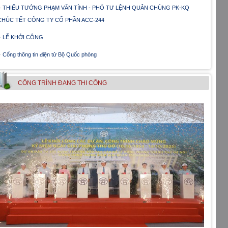
THIẾU TƯỚNG PHẠM VĂN TÍNH - PHÓ TƯ LỆNH QUÂN CHỦNG PK-KQ
CHÚC TẾT CÔNG TY CỔ PHẦN ACC-244
LỄ KHỞI CÔNG
Cổng thông tin điện tử Bộ Quốc phòng
CÔNG TRÌNH ÐANG THI CÔNG