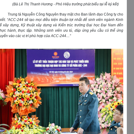
(Bà Lê Thị Thanh Hương - Phó Hiệu trưởng phát biểu tại lễ ký kết)
Trung tá Nguyễn Công Nguyên thay mặt cho Ban lãnh đạo Công ty cho
biết:
“ACC-244 sẽ tạo mọi điều kiện thuận lợi nhất để sinh viên ngành Kinh
tế xây dựng, Kỹ thuật xây dựng và Kiến trúc trường Đại học Đại Nam đến
thực hành, thực tập. Những sinh viên ưu tú, đáp ứng yêu cầu có thể ứng
tuyển vào các vị trí phù hợp của ACC-244…”