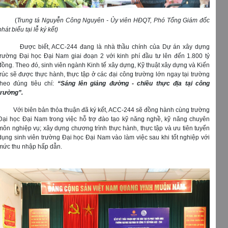
(
Trung tá Nguyễn Công Nguyên - Ủy viên HĐQT, Phó Tổng Giám đốc
phát biểu tại lễ ký kết)
Được biết, ACC-244 đang là nhà thầu chính của Dự án xây dựng
trường Đại học Đại Nam giai đoạn 2 với kinh phí đầu tư lên đến 1.800 tỷ
đồng. Theo đó, sinh viên ngành Kinh tế xây dựng, Kỹ thuật xây dựng và Kiến
trúc sẽ được thực hành, thực tập ở các đại công trường lớn ngay tại trường
theo đúng tiêu chí:
“Sáng lên giảng đường - chiều thực địa tại công
trường”.
Với biên bản thỏa thuận đã ký kết, ACC-244 sẽ đồng hành cùng trường
Đại học Đại Nam trong việc hỗ trợ đào tạo kỹ năng nghề, kỹ năng chuyên
môn nghiệp vụ; xây dựng chương trình thực hành, thực tập và ưu tiên tuyển
dụng sinh viên trường Đại học Đại Nam vào làm việc sau khi tốt nghiệp với
mức thu nhập hấp dẫn.