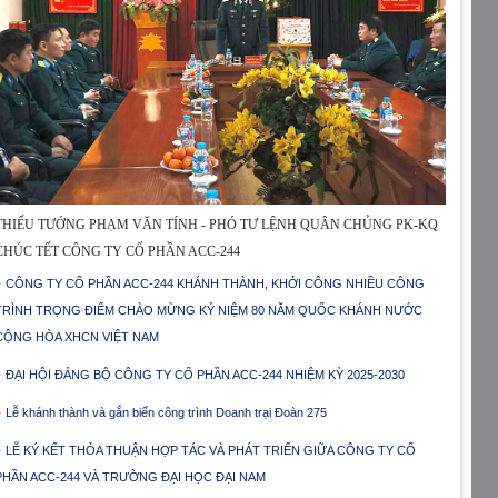
THIẾU TƯỚNG PHẠM VĂN TÍNH - PHÓ TƯ LỆNH QUÂN CHỦNG PK-KQ
CHÚC TẾT CÔNG TY CỔ PHẦN ACC-244
CÔNG TY CỔ PHẦN ACC-244 KHÁNH THÀNH, KHỞI CÔNG NHIỀU CÔNG
TRÌNH TRỌNG ĐIỂM CHÀO MỪNG KỶ NIỆM 80 NĂM QUỐC KHÁNH NƯỚC
CỘNG HÒA XHCN VIỆT NAM
ĐẠI HỘI ĐẢNG BỘ CÔNG TY CỔ PHẦN ACC-244 NHIỆM KỲ 2025-2030
Lễ khánh thành và gắn biển công trình Doanh trại Đoàn 275
LỄ KÝ KẾT THỎA THUẬN HỢP TÁC VÀ PHÁT TRIỂN GIỮA CÔNG TY CỔ
PHẦN ACC-244 VÀ TRƯỜNG ĐẠI HỌC ĐẠI NAM