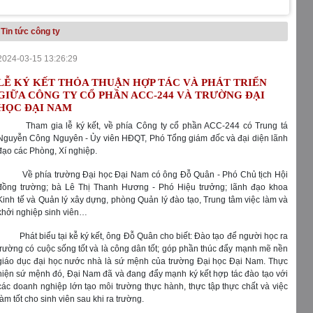
Tin tức công ty
2024-03-15 13:26:29
LỄ KÝ KẾT THỎA THUẬN HỢP TÁC VÀ PHÁT TRIỂN
GIỮA CÔNG TY CỔ PHẦN ACC-244 VÀ TRƯỜNG ĐẠI
HỌC ĐẠI NAM
Tham gia lễ ký kết, về phía Công ty cổ phần ACC-244 có Trung tá
Nguyễn Công Nguyên - Ủy viên HĐQT, Phó Tổng giám đốc và đại diện lãnh
đạo các Phòng, Xí nghiệp.
Về phía trường Đại học Đại Nam có ông Đỗ Quân - Phó Chủ tịch Hội
đồng trường; bà Lê Thị Thanh Hương - Phó Hiệu trưởng; lãnh đạo khoa
Kinh tế và Quản lý xây dựng, phòng Quản lý đào tạo, Trung tâm việc làm và
khởi nghiệp sinh viên…
Phát biểu tại kễ ký kết, ông Đỗ Quân cho biết: Đào tạo để người học ra
trường có cuộc sống tốt và là công dân tốt; góp phần thúc đẩy mạnh mẽ nền
giáo dục đại học nước nhà là sứ mệnh của trường Đại học Đại Nam. Thực
hiện sứ mệnh đó, Đại Nam đã và đang đẩy mạnh ký kết hợp tác đào tạo với
các doanh nghiệp lớn tạo môi trường thực hành, thực tập thực chất và việc
làm tốt cho sinh viên sau khi ra trường.