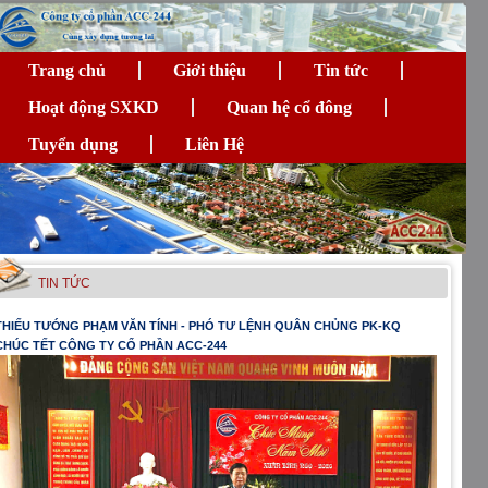
Trang chủ
Giới thiệu
Tin tức
Hoạt động SXKD
Quan hệ cổ đông
Tuyển dụng
Liên Hệ
TIN TỨC
THIẾU TƯỚNG PHẠM VĂN TÍNH - PHÓ TƯ LỆNH QUÂN CHỦNG PK-KQ
CHÚC TẾT CÔNG TY CỔ PHẦN ACC-244