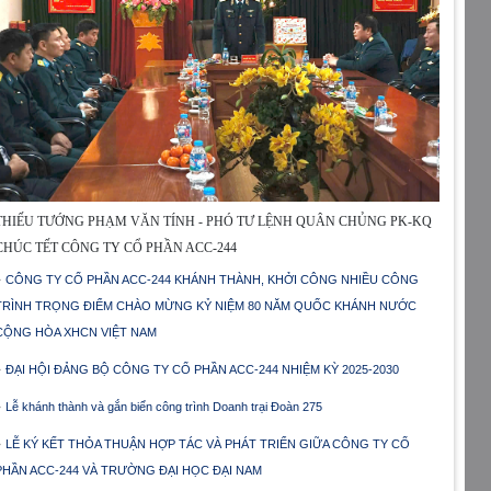
THIẾU TƯỚNG PHẠM VĂN TÍNH - PHÓ TƯ LỆNH QUÂN CHỦNG PK-KQ
CHÚC TẾT CÔNG TY CỔ PHẦN ACC-244
CÔNG TY CỔ PHẦN ACC-244 KHÁNH THÀNH, KHỞI CÔNG NHIỀU CÔNG
TRÌNH TRỌNG ĐIỂM CHÀO MỪNG KỶ NIỆM 80 NĂM QUỐC KHÁNH NƯỚC
CỘNG HÒA XHCN VIỆT NAM
ĐẠI HỘI ĐẢNG BỘ CÔNG TY CỔ PHẦN ACC-244 NHIỆM KỲ 2025-2030
Lễ khánh thành và gắn biển công trình Doanh trại Đoàn 275
LỄ KÝ KẾT THỎA THUẬN HỢP TÁC VÀ PHÁT TRIỂN GIỮA CÔNG TY CỔ
PHẦN ACC-244 VÀ TRƯỜNG ĐẠI HỌC ĐẠI NAM