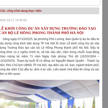
Các công trình đang thực hiện
2025-10-17 15:45:54
LỄ KHỞI CÔNG DỰ ÁN XÂY DỰNG TRƯỜNG ĐÀO TẠO
CÁN BỘ LÊ HỒNG PHONG THÀNH PHỐ HÀ NỘI
Sáng ngày 07/10/2025, tại phường Phú Lương, Ban Quản lý dự án đầu tư
xây dựng công trình dân dụng TP. Hà Nội tổ chức Lễ khởi công Dự án xây
dựng Trường Đào tạo cán bộ Lê Hồng Phong thành phố Hà Nội. Đây là
công trình có ý nghĩa chính trị, xã hội sâu sắc, nằm trong chuỗi hoạt động
chào mừng kỷ niệm 71 năm Ngày Giải phóng Thủ đô (10/10/1954 –
10/10/2025). Tham dự buổi lễ có đồng chí Nguyễn Mạnh Quyền - Thành ủy
viên, Phó Chủ tịch UBND TP. Hà Nội; đại diện các sở, ban, ngành thành phố;
cùng đại diện Chủ đầu tư, đơn vị tư vấn, Liên danh nhà thầu thi công và các
đơn vị liên quan.