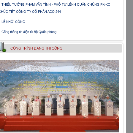
THIẾU TƯỚNG PHẠM VĂN TÍNH - PHÓ TƯ LỆNH QUÂN CHỦNG PK-KQ
CHÚC TẾT CÔNG TY CỔ PHẦN ACC-244
LỄ KHỞI CÔNG
Cổng thông tin điện tử Bộ Quốc phòng
CÔNG TRÌNH ÐANG THI CÔNG