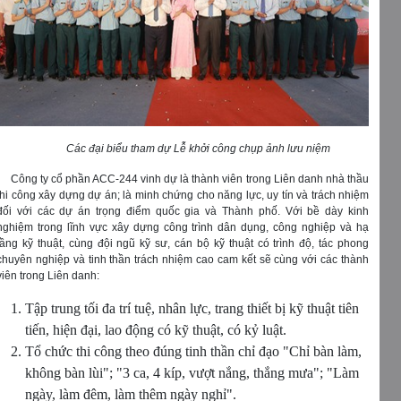
Các đại biểu tham dự Lễ khởi công chụp ảnh lưu niệm
Công ty cổ phần ACC-244 vinh dự là thành viên trong Liên danh nhà thầu
thi công xây dựng dự án; là minh chứng cho năng lực, uy tín và trách nhiệm
đối với các dự án trọng điểm quốc gia và Thành phố. Với bề dày kinh
nghiệm trong lĩnh vực xây dựng công trình dân dụng, công nghiệp và hạ
tầng kỹ thuật, cùng đội ngũ kỹ sư, cán bộ kỹ thuật có trình độ, tác phong
chuyên nghiệp và tinh thần trách nhiệm cao cam kết sẽ cùng với các thành
viên trong Liên danh:
Tập trung tối đa trí tuệ, nhân lực, trang thiết bị kỹ thuật tiên
tiến, hiện đại, lao động có kỹ thuật, có kỷ luật.
Tổ chức thi công theo đúng tinh thần chỉ đạo "Chỉ bàn làm,
không bàn lùi"; "3 ca, 4 kíp, vượt nắng, thắng mưa"; "Làm
ngày, làm đêm, làm thêm ngày nghỉ".