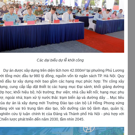
Các đại biểu dự lễ khởi công
Dự án được xây dựng trên diện tích hơn 42.000m² tại phường Phú Lương
với tổng mức đầu tư 980 tỷ đồng,
nguồn vốn từ ngân sách TP. Hà Nội. Quy
mô đầu tư xây dựng mới bao gồm các hạng mục phức hợp: Thi công xây
dựng, cung cấp lắp đặt thiết bị các hạng mục Đại sảnh; khối giảng đường
lớp học; khối hiệu bộ; hội trường; thư viện; nhà cầu kết nối; hạng mục phụ
trợ, ngoài nhà; trạm xử lý nước thải: trạm biến áp và đường dây ... Mục tiêu
của dự án là xây dựng mới Trường Đào tạo cán bộ Lê Hồng Phong xứng
đáng với vai trò trung tâm đào tạo, bồi dưỡng cán bộ lãnh đạo, quản lý,
nghiên cứu lý luận chính trị của Đảng và Thành phố Hà Nội - phù hợp với
Chiến lược phát triển đến năm 2030, tầm nhìn 2045.