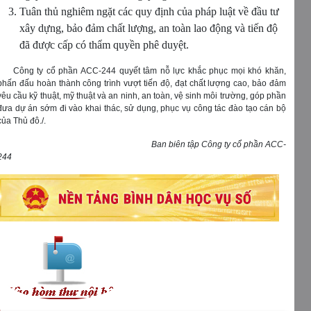
Tuân thủ nghiêm ngặt các quy định của pháp luật về đầu tư
xây dựng, bảo đảm chất lượng, an toàn lao động và tiến độ
đã được cấp có thẩm quyền phê duyệt.
Công ty cổ phần ACC-244 quyết tâm nỗ lực khắc phục mọi khó khăn,
phấn đấu hoàn thành công trình vượt tiến độ, đạt chất lượng cao, bảo đảm
yêu cầu kỹ thuật, mỹ thuật và an ninh, an toàn, vệ sinh môi trường, góp phần
đưa dự án sớm đi vào khai thác, sử dụng, phục vụ công tác đào tạo cán bộ
của Thủ đô./.
Ban biên tập Công ty cổ phần ACC-
244