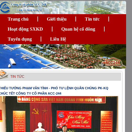
Trang chủ
Giới thiệu
Tin tức
Hoạt động SXKD
Quan hệ cổ đông
Tuyển dụng
Liên Hệ
TIN TỨC
THIẾU TƯỚNG PHẠM VĂN TÍNH - PHÓ TƯ LỆNH QUÂN CHỦNG PK-KQ
CHÚC TẾT CÔNG TY CỔ PHẦN ACC-244