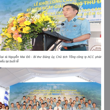
Đại tá Nguyễn Mai Đô - Bí thư Đảng ủy, Chủ tịch Tổng công ty ACC phát
biểu tại buổi lễ