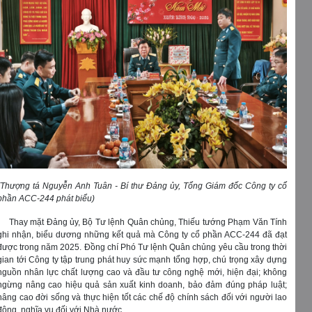
(Thượng tá Nguyễn Anh Tuân - Bí thư Đảng ủy, Tổng Giám đốc Công ty cổ
phần ACC-244 phát biểu)
Thay mặt Đảng ủy, Bộ Tư lệnh Quân chủng, Thiếu tướng Phạm Văn Tính
ghi nhận, biểu dương những kết quả mà Công ty cổ phần ACC-244 đã đạt
được trong năm 2025. Đồng chí Phó Tư lệnh Quân chủng yêu cầu trong thời
gian tới Công ty tập trung phát huy sức mạnh tổng hợp, chú trọng xây dựng
nguồn nhân lực chất lượng cao và đầu tư công nghệ mới, hiện đại; không
ngừng nâng cao hiệu quả sản xuất kinh doanh, bảo đảm đúng pháp luật;
nâng cao đời sống và thực hiện tốt các chế độ chính sách đối với người lao
động, nghĩa vụ đối với Nhà nước.