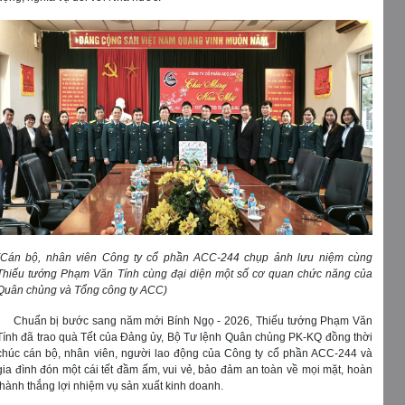
(Cán bộ, nhân viên Công ty cổ phần ACC-244 chụp ảnh lưu niệm cùng
Thiếu tướng Phạm Văn Tính cùng đại diện một số cơ quan chức năng của
Quân chủng và Tổng công ty ACC)
Chuẩn bị bước sang năm mới Bính Ngọ - 2026, Thiếu tướng Phạm Văn
Tính đã trao quà Tết của Đảng ủy, Bộ Tư lệnh Quân chủng PK-KQ đồng thời
chúc cán bộ, nhân viên, người lao động của Công ty cổ phần ACC-244 và
gia đình đón một cái tết đầm ấm, vui vẻ, bảo đảm an toàn về mọi mặt, hoàn
thành thắng lợi nhiệm vụ sản xuất kinh doanh.