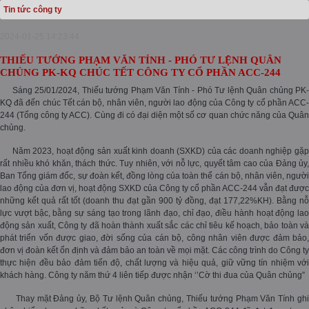
Tin tức công ty
2024-01-25 14:23:44
THIẾU TƯỚNG PHẠM VĂN TÍNH - PHÓ TƯ LỆNH QUÂN
CHỦNG PK-KQ CHÚC TẾT CÔNG TY CỔ PHẦN ACC-244
Sáng 25/01/2024, Thiếu tướng Phạm Văn Tính - Phó Tư lệnh Quân chủng PK-
KQ đã đến chúc Tết cán bộ, nhân viên, người lao động của Công ty cổ phần ACC-
244 (Tổng công ty ACC). Cùng đi có đại diện một số cơ quan chức năng của Quân
chủng.
Năm 2023, hoạt động sản xuất kinh doanh (SXKD) của các doanh nghiệp gặp
rất nhiều khó khăn, thách thức. Tuy nhiên, với nỗ lực, quyết tâm cao của Đảng ủy,
Ban Tổng giám đốc, sự đoàn kết, đồng lòng của toàn thể cán bộ, nhân viên, người
lao động của đơn vị, hoạt động SXKD của Công ty cổ phần ACC-244 vẫn đạt được
những kết quả rất tốt (doanh thu đạt gần 900 tỷ đồng, đạt 177,22%KH). Bằng nỗ
lực vượt bậc, bằng sự sáng tạo trong lãnh đạo, chỉ đạo, điều hành hoạt động lao
động sản xuất, Công ty đã hoàn thành xuất sắc các chỉ tiêu kế hoạch, bảo toàn và
phát triển vốn được giao, đời sống của cán bộ, công nhân viên được đảm bảo,
đơn vị đoàn kết ổn định và đảm bảo an toàn về mọi mặt. Các công trình do Công ty
thực hiện đều bảo đảm tiến độ, chất lượng và hiệu quả, giữ vững tín nhiệm với
khách hàng. Công ty năm thứ 4 liên tiếp được nhận ‘’Cờ thi đua của Quân chủng”
Thay mặt Đảng ủy, Bộ Tư lệnh Quân chủng, Thiếu tướng Phạm Văn Tính ghi