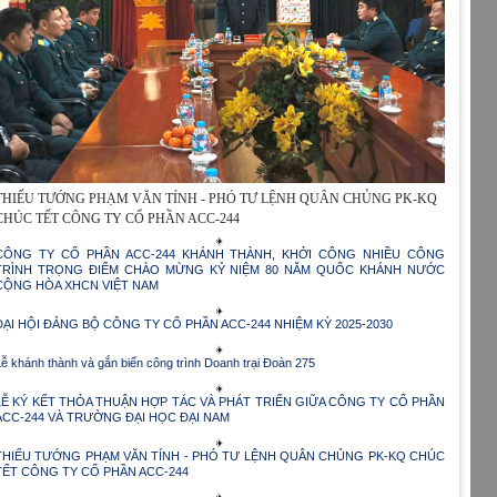
THIẾU TƯỚNG PHẠM VĂN TÍNH - PHÓ TƯ LỆNH QUÂN CHỦNG PK-KQ
CHÚC TẾT CÔNG TY CỔ PHẦN ACC-244
CÔNG TY CỔ PHẦN ACC-244 KHÁNH THÀNH, KHỞI CÔNG NHIỀU CÔNG
TRÌNH TRỌNG ĐIỂM CHÀO MỪNG KỶ NIỆM 80 NĂM QUỐC KHÁNH NƯỚC
CỘNG HÒA XHCN VIỆT NAM
ĐẠI HỘI ĐẢNG BỘ CÔNG TY CỔ PHẦN ACC-244 NHIỆM KỲ 2025-2030
Lễ khánh thành và gắn biển công trình Doanh trại Đoàn 275
LỄ KÝ KẾT THỎA THUẬN HỢP TÁC VÀ PHÁT TRIỂN GIỮA CÔNG TY CỔ PHẦN
ACC-244 VÀ TRƯỜNG ĐẠI HỌC ĐẠI NAM
THIẾU TƯỚNG PHẠM VĂN TÍNH - PHÓ TƯ LỆNH QUÂN CHỦNG PK-KQ CHÚC
TẾT CÔNG TY CỔ PHẦN ACC-244