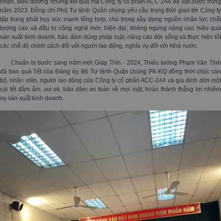
nhận, biểu dương những kết quả mà Công ty cổ phần ACC-244 đã đạt được trong
năm 2023. Đồng chí Phó Tư lệnh Quân chủng yêu cầu trong thời gian tới Công ty
tập trung phát huy sức mạnh tổng hợp, chú trọng xây dựng nguồn nhân lực chất
lượng cao và đầu tư công nghệ mới, hiện đại; không ngừng nâng cao hiệu quả
sản xuất kinh doanh, bảo đảm đúng pháp luật; nâng cao đời sống và thực hiện tốt
các chế độ chính sách đối với người lao động, nghĩa vụ đối với Nhà nước.
Chuẩn bị bước sang năm mới Giáp Thìn - 2024, Thiếu tướng Phạm Văn Tính
đã trao quà Tết của Đảng ủy, Bộ Tư lệnh Quân chủng PK-KQ đồng thời chúc cán
bộ, nhân viên, người lao động của Công ty cổ phần ACC-244 và gia đình đón một
cái tết đầm ấm, vui vẻ, bảo đảm an toàn về mọi mặt, hoàn thành thắng lợi nhiệm
vụ sản xuất kinh doanh.