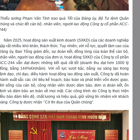
​​​​​​​(Thiếu tướng Phạm Văn Tính trao quà Tết của Đảng ủy, Bộ Tư lệnh Quân
chủng và chúc tết cán bộ, nhân viên, người lao động Công ty cổ phần ACC-
244)
Năm 2025, hoạt động sản xuất kinh doanh (SXKD) của các doanh nghiệp
gặp rất nhiều khó khăn, thách thức. Tuy nhiên, với nỗ lực, quyết tâm cao của
Đảng ủy, Ban Tổng giám đốc, sự đoàn kết, đồng lòng của toàn thể cán bộ,
nhân viên, người lao động của đơn vị, hoạt động SXKD của Công ty cổ phần
ACC-244 vẫn đạt được những kết quả rất tốt (doanh thu đạt hơn 1000 tỷ
đồng, bằng 144%KH/năm). Với nỗ lực vượt bậc, bằng sự sáng tạo trong
lãnh đạo, chỉ đạo, điều hành hoạt động lao động sản xuất, Công ty đã hoàn
thành xuất sắc các chỉ tiêu kế hoạch, bảo toàn và phát triển vốn được giao,
đời sống của cán bộ, công nhân viên được đảm bảo, đơn vị đoàn kết, ổn
định và đảm bảo an toàn về mọi mặt. Các công trình do Công ty thực hiện
đều bảo đảm tiến độ, chất lượng và hiệu quả, giữ vững tín nhiệm với khách
hàng. Công ty được nhận ‘’Cờ thi đua của Quân chủng”.