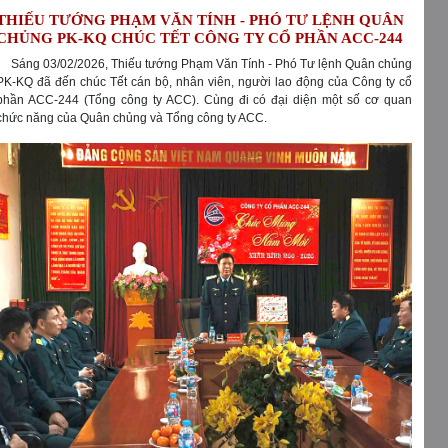
THIẾU TƯỚNG PHẠM VĂN TÍNH - PHÓ TƯ LỆNH QUÂN
CHỦNG PK-KQ CHÚC TẾT CÔNG TY CỔ PHẦN ACC-244
Sáng 03/02/2026, Thiếu tướng Phạm Văn Tính - Phó Tư lệnh Quân chủng
PK-KQ đã đến chúc Tết cán bộ, nhân viên, người lao động của Công ty cổ
phần ACC-244 (Tổng công ty ACC). Cùng đi có đại diện một số cơ quan
chức năng của Quân chủng và Tổng công ty ACC.