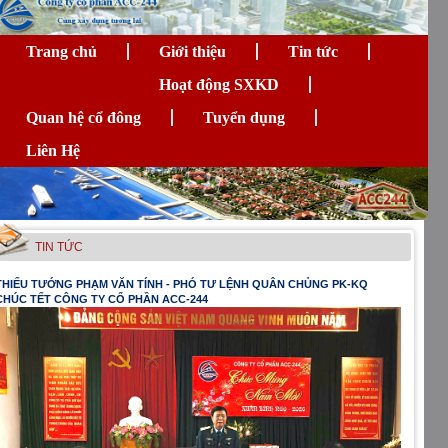
Trang chủ
Giới thiệu
Tin tức
Hoạt động SXKD
Quan hệ cổ đông
Tuyển dụng
Liên Hệ
TIN TỨC
THIẾU TƯỚNG PHẠM VĂN TÍNH - PHÓ TƯ LỆNH QUÂN CHỦNG PK-KQ
CHÚC TẾT CÔNG TY CỔ PHẦN ACC-244