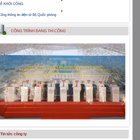
LỄ KHỞI CÔNG
ổng thông tin điện tử Bộ Quốc phòng
CÔNG TRÌNH ÐANG THI CÔNG
Tin tức công ty