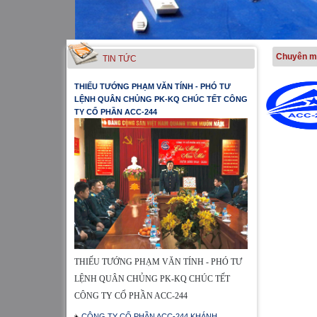
Chuyên m
TIN TỨC
THIẾU TƯỚNG PHẠM VĂN TÍNH - PHÓ TƯ
LỆNH QUÂN CHỦNG PK-KQ CHÚC TẾT CÔNG
TY CỔ PHẦN ACC-244
THIẾU TƯỚNG PHẠM VĂN TÍNH - PHÓ TƯ
LỆNH QUÂN CHỦNG PK-KQ CHÚC TẾT
CÔNG TY CỔ PHẦN ACC-244
CÔNG TY CỔ PHẦN ACC-244 KHÁNH