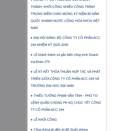
THÀNH, KHỞI CÔNG NHIỀU CÔNG TRÌNH
TRỌNG ĐIỂM CHÀO MỪNG KỶ NIỆM 80 NĂM
QUỐC KHÁNH NƯỚC CỘNG HÒA XHCN VIỆT
NAM
ĐẠI HỘI ĐẢNG BỘ CÔNG TY CỔ PHẦN ACC-
244 NHIỆM KỲ 2025-2030
Lễ khánh thành và gắn biển công trình Doanh
trại Đoàn 275
LỄ KÝ KẾT THỎA THUẬN HỢP TÁC VÀ PHÁT
TRIỂN GIỮA CÔNG TY CỔ PHẦN ACC-244 VÀ
TRƯỜNG ĐẠI HỌC ĐẠI NAM
THIẾU TƯỚNG PHẠM VĂN TÍNH - PHÓ TƯ
LỆNH QUÂN CHỦNG PK-KQ CHÚC TẾT CÔNG
TY CỔ PHẦN ACC-244
LỄ KHỞI CÔNG
Cổng thông tin điện tử Bộ Quốc phòng