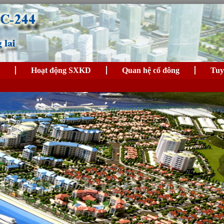
Hoạt động SXKD
Quan hệ cổ đông
Tuy