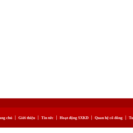
ang chủ
Giới thiệu
Tin tức
Hoạt động SXKD
Quan hệ cổ đông
Tu