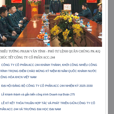
THIẾU TƯỚNG PHẠM VĂN TÍNH - PHÓ TƯ LỆNH QUÂN CHỦNG PK-KQ
CHÚC TẾT CÔNG TY CỔ PHẦN ACC-244
CÔNG TY CỔ PHẦN ACC-244 KHÁNH THÀNH, KHỞI CÔNG NHIỀU CÔNG
TRÌNH TRỌNG ĐIỂM CHÀO MỪNG KỶ NIỆM 80 NĂM QUỐC KHÁNH NƯỚC
CỘNG HÒA XHCN VIỆT NAM
ĐẠI HỘI ĐẢNG BỘ CÔNG TY CỔ PHẦN ACC-244 NHIỆM KỲ 2025-2030
Lễ khánh thành và gắn biển công trình Doanh trại Đoàn 275
LỄ KÝ KẾT THỎA THUẬN HỢP TÁC VÀ PHÁT TRIỂN GIỮA CÔNG TY CỔ
PHẦN ACC-244 VÀ TRƯỜNG ĐẠI HỌC ĐẠI NAM