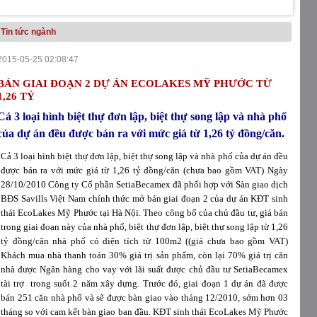
Tin tức ngành
2015-05-25 02:08:47
BÁN GIAI ĐOẠN 2 DỰ ÁN ECOLAKES MỸ PHƯỚC TỪ
1,26 TỶ
Cả 3 loại hình biệt thự đơn lập, biệt thự song lập và nhà phố
của dự án đều được bán ra với mức giá từ 1,26 tỷ đồng/căn.
Cả 3 loại hình biệt thự đơn lập, biệt thự song lập và nhà phố của dự án đều
được bán ra với mức giá từ 1,26 tỷ đồng/căn (chưa bao gồm VAT) Ngày
28/10/2010 Công ty Cổ phần SetiaBecamex đã phối hợp với Sàn giao dịch
BĐS Savills Việt Nam chính thức mở bán giai đoạn 2 của dự án KĐT sinh
thái EcoLakes Mỹ Phước tại Hà Nội. Theo công bố của chủ đầu tư, giá bán
trong giai đoạn này của nhà phố, biệt thự đơn lập, biệt thự song lập từ 1,26
tỷ đồng/căn nhà phố có diện tích từ 100m2 ((giá chưa bao gồm VAT)
Khách mua nhà thanh toán 30% giá trị sản phẩm, còn lại 70% giá trị căn
nhà được Ngân hàng cho vay với lãi suất được chủ đầu tư SetiaBecamex
tài trợ trong suốt 2 năm xây dựng. Trước đó, giai đoạn 1 dự án đã được
bán 251 căn nhà phố và sẽ được bàn giao vào tháng 12/2010, sớm hơn 03
tháng so với cam kết bàn giao ban đầu. KĐT sinh thái EcoLakes Mỹ Phước