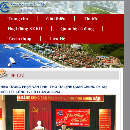
Trang chủ
Giới thiệu
Tin tức
Hoạt động SXKD
Quan hệ cổ đông
Tuyển dụng
Liên Hệ
TIN TỨC
THIẾU TƯỚNG PHẠM VĂN TÍNH - PHÓ TƯ LỆNH QUÂN CHỦNG PK-KQ
CHÚC TẾT CÔNG TY CỔ PHẦN ACC-244