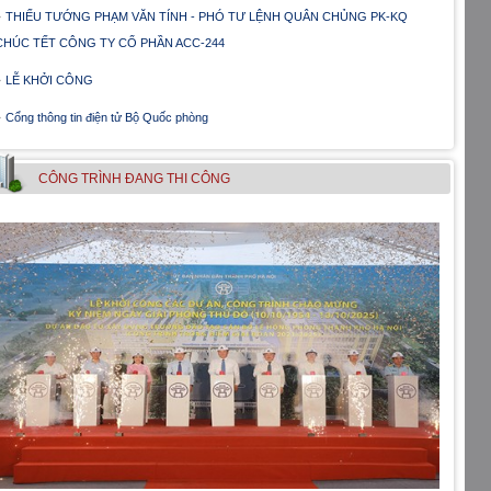
THIẾU TƯỚNG PHẠM VĂN TÍNH - PHÓ TƯ LỆNH QUÂN CHỦNG PK-KQ
CHÚC TẾT CÔNG TY CỔ PHẦN ACC-244
LỄ KHỞI CÔNG
Cổng thông tin điện tử Bộ Quốc phòng
CÔNG TRÌNH ÐANG THI CÔNG