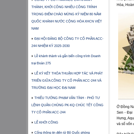
Hòa, Hoàn
THÀNH, KHỞI CÔNG NHIỀU CÔNG TRÌNH
TRỌNG ĐIỂM CHÀO MỪNG KỶ NIỆM 80 NĂM
QUỐC KHÁNH NƯỚC CỘNG HÒA XHCN VIỆT
NAM
ĐẠI HỘI ĐẢNG BỘ CÔNG TY CỔ PHẦN ACC-
244 NHIỆM KỲ 2025-2030
Lễ khánh thành và gắn biển công trình Doanh
trại Đoàn 275
LỄ KÝ KẾT THỎA THUẬN HỢP TÁC VÀ PHÁT
TRIỂN GIỮA CÔNG TY CỔ PHẦN ACC-244 VÀ
TRƯỜNG ĐẠI HỌC ĐẠI NAM
THIẾU TƯỚNG PHẠM VĂN TÍNH - PHÓ TƯ
LỆNH QUÂN CHỦNG PK-KQ CHÚC TẾT CÔNG
Ở Đồng Nai
TY CỔ PHẦN ACC-244
Sen - Đại
Hưng, Aqu
LỄ KHỞI CÔNG
và số vốn 
Cổng thông tin điện tử Bộ Quốc phòng