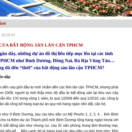
gành
 10:10:47
 CỦA BẤT ĐỘNG SẢN LÂN CẬN TPHCM
ần đây, những dự án đô thị liên tiếp mọc lên tại các tỉnh
 TPHCM như Bình Dương, Đồng Nai, Bà Rịa Vũng Tàu…
ng đã đến “thời” của bất động sản lân cận TPHCM?
ồn dập
i đến nay giới đầu tư mới nhắm đến các tỉnh lân cận TPHCM, nhưng phải
năm 2009, người ta mới thấy mức độ đầu tư bất động sản tại khu vực này
n lên. Chỉ trong vòng 1 năm, từ quý 1/2009 đến quý 1/2010, các công ty
ản đã công bố hàng loạt dự án quy mô hàng ngàn nền đất, căn hộ.
 như ở Bình Dương, sau các khu dân cư Mỹ Phước 1, 2, 3, 4… tỉnh Bình
 cho ra thêm dự án Thành phố mới Bình Dương rộng hàng ngàn hecta với
ình bất động sản như chung cư, cao ốc văn phòng, trung tâm thương mại,
nhà liên kế… Bên cạnh đó là hàng loạt các khu dân cư nhỏ hơn như: Phú