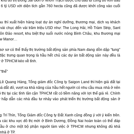
à khu đô thị Đông Sài Gòn ở Nhơn Trạch được chủ đầu tư công bố vốn đầu
n 6 tỷ USD với diện tích gần 760 hecta cũng đã được khởi công vào cuối
u thì xuất hiện hàng loạt dự án nghỉ dưỡng, thương mại, dịch vụ khách
á vài chục đến vài trăm triệu USD như: The Long Hải, Hồ Tràm Strip, Sant
ôn Đảo resort, khu biệt thự suối nước nóng Bình Châu, khu thương mại
ew Manor…
sơ sơ có thể thấy thị trường bất động sản phía Nam đang dồn dập “tung”
đặc trưng quan trọng là hầu hết chủ các dự án bất động sản này đều là
ư ở TPHCM kéo về tỉnh.
“thế”
Lê Quang Hàng, Tổng giám đốc Công ty Saigon Land thì hiện giá đất tại
 đắt đỏ, vượt xa khả năng của hầu hết người có nhu cầu mua nhà ở nên
 thị tại các tỉnh lân cận TPHCM rất có tiềm năng với lợi thế giá rẻ. Chính
y hấp dẫn các nhà đầu tư nhảy vào phát triển thị trường bất động sản ở
 Trí Thìn, Tổng Giám đốc Công ty Đất Xanh cũng đồng ý với ý kiến trên.
à các khu vực đô thị mới ở Bình Dương, Đồng Nai hoàn toàn có thể đáp
cầu ở cho một bộ phận người làm việc ở TPHCM nhưng không đủ khả
nhà ở TP.