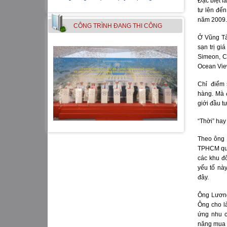
Đặc biệt l
tư lên đế
năm 2009.
CÔNG TRÌNH ÐANG THI CÔNG
Ở Vũng Tà
sạn trị gi
Simeon, C
Ocean Vi
Chỉ điểm 
hàng. Mà 
giới đầu t
“Thời” hay 
Theo ông 
TPHCM quá
các khu đô
yếu tố nà
đây.
Ông Lương
Ông cho l
ứng nhu 
năng mua 