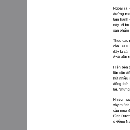
Ngoài ra,
đường cao
tâm hành c
này. Vì hạ
sản phẩm b
Theo các p
cận TPHCM
đây là cái
ở và đầu t
Hiện bên 
lân cận để
hút nhiều 
đồng thời
lai. Nhưng
Nhiều ngườ
xảy ra tìn
cầu mua đi
Bình Dươn
ở Đồng Nai