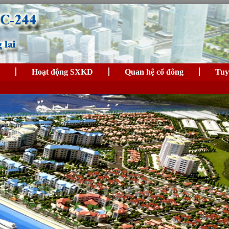
Hoạt động SXKD
Quan hệ cổ đông
Tuy