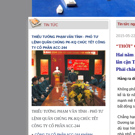
Tin tức n
TIN TỨC
2015-05-22
THIẾU TƯỚNG PHẠM VĂN TÍNH - PHÓ TƯ
LỆNH QUÂN CHỦNG PK-KQ CHÚC TẾT CÔNG
“THỜI”
TY CỔ PHẦN ACC-244
Hai năm g
lân cận
Phải chă
Hàng ra d
Không phả
kể là từ 
mạnh mẽ hẳ
bất động s
THIẾU TƯỚNG PHẠM VĂN TÍNH - PHÓ TƯ
Chẳng hạn
LỆNH QUÂN CHỦNG PK-KQ CHÚC TẾT
Dương lại
CÔNG TY CỔ PHẦN ACC-244
đủ loại h
nhà phố, 
CÔNG TY CỔ PHẦN ACC-244 KHÁNH