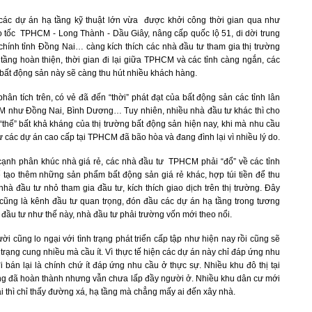
 các dự án hạ tầng kỹ thuật lớn vừa được khởi công thời gian qua như
 tốc TPHCM - Long Thành - Dầu Giây, nâng cấp quốc lộ 51, di dời trung
hính tỉnh Đồng Nai… càng kích thích các nhà đầu tư tham gia thị trường
 tầng hoàn thiện, thời gian đi lại giữa TPHCM và các tỉnh càng ngắn, các
ất động sản này sẽ càng thu hút nhiều khách hàng.
hân tích trên, có vẻ đã đến “thời” phát đạt của bất động sản các tỉnh lân
 như Đồng Nai, Bình Dương… Tuy nhiên, nhiều nhà đầu tư khác thì cho
 “thế” bất khả kháng của thị trường bất động sản hiện nay, khi mà nhu cầu
ư các dự án cao cấp tại TPHCM đã bão hòa và đang đình lại vì nhiều lý do.
cạnh phân khúc nhà giá rẻ, các nhà đầu tư TPHCM phải “đổ” về các tỉnh
 tạo thêm những sản phẩm bất động sản giá rẻ khác, hợp túi tiền để thu
nhà đầu tư nhỏ tham gia đầu tư, kích thích giao dịch trên thị trường. Đây
 cũng là kênh đầu tư quan trọng, đón đầu các dự án hạ tầng trong tương
 đầu tư như thế này, nhà đầu tư phải trường vốn mới theo nổi.
i cũng lo ngại với tình trạng phát triển cấp tập như hiện nay rồi cũng sẽ
h trạng cung nhiều mà cầu ít. Vì thực tế hiện các dự án này chỉ đáp ứng nhu
 bán lại là chính chứ ít đáp ứng nhu cầu ở thực sự. Nhiều khu đô thị tại
g đã hoàn thành nhưng vẫn chưa lấp đầy người ở. Nhiều khu dân cư mới
 thì chỉ thấy đường xá, hạ tầng mà chẳng mấy ai đến xây nhà.