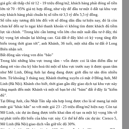
giá gốc rất thấp chỉ từ 12 - 19 triệu đồng/m2, khách hàng phải đóng số tiền
lớn từ 70 - 95% giá trị hợp đồng, như vậy để đầu tư một ô đất tại khu vực
này khách hàng phải chuẩn bị số tiền từ 3,5 tỷ đến 5,5 tỷ đồng.
Số tiền này tương đối lớn đối với số đông dân đầu tư hiện nay, đó là còn
chưa kể đến sự lo ngại khó thanh khoản vì không tìm được khách đủ tiềm
lực tài chính. “Trong khi cần lượng vốn lớn cho một suất đầu tư ở đây, thì
kỳ vọng lợi nhuận lại không cao. Giá đất ở đây khó có kỳ vọng tăng đột
biến trong thời gian tới”, anh Khánh, 36 tuổi, một nhà đầu tư đất ở Long
Biên nhận xét.
Bất động sản vùng ven đón “bão”
Trong khi những khu vực trung tâm - vốn được coi là tâm điểm đầu tư
đang rơi vào chu kỳ bão hoà thì một số khu vực trước nay ít được quan tâm
như Mê Linh, Đông Anh lại đang đang được giới đầu tư săn đón nhiều
hơn. Từ khoảng 3 tháng nay, Khánh thường xuyên có mặt ở Đông Anh, Mê
Linh (Hà Nội). Khánh cho biết, thời gian gần đây giao dịch tại khu vực này
tăng mạnh đến mức Khánh và một số bạn bè chỉ “bám” đất ở đây là “kiếm
đủ”.
Tại Đông Anh, cầu Nhật Tân sắp sửa hợp long được cho là sẽ mang lại một
mức giá “khác hẳn” so với mức giá 23 - 25 triệu đồng/m2 hiện nay. Còn tại
Mê Linh, các dự án đang được triển khai rầm rộ tạo ra một kỳ vọng lớn về
sự phát triển đột biến của khu vực này. Có thể kể đến các dự án: Cienco 5,
Mê Linh (Hà Nội) giao dịch vẫn giữ tốc độ 30%.