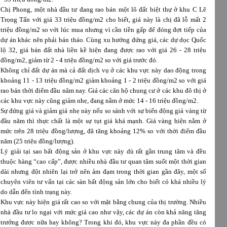
Chị Phong, một nhà đầu tư đang rao bán một lô đất biệt thự ở khu C Lê
Trọng Tấn với giá 33 triệu đồng/m2 cho biết, giá này là chị đã lỗ mất 2
triệu đồng/m2 so với lúc mua nhưng vì cần tiền gấp để đóng đợt tiếp của
dự án khác nên phải bán tháo. Cùng xu hướng đứng giá, các dự dọc Quốc
lộ 32, giá bán đất nhà liền kề hiện đang được rao với giá 26 - 28 triệu
đồng/m2, giảm từ 2 - 4 triệu đồng/m2 so với giá trước đó.
Không chỉ đất dự án mà cả đất dịch vụ ở các khu vực này dao động trong
khoảng 11 - 13 triệu đồng/m2 giảm khoảng 1 - 2 triệu đồng/m2 so với giá
rao bán thời điểm đầu năm nay. Giá các căn hộ chung cư ở các khu đô thị ở
các khu vực này cũng giảm nhẹ, đang nằm ở mức 14 - 16 triệu đồng/m2.
Sự đứng giá và giảm giá nhẹ này nếu so sánh với sự biến động giá vàng từ
đầu năm thì thực chất là một sự tụt giá khá mạnh. Giá vàng hiện nằm ở
mức trên 28 triệu đồng/lượng, đã tăng khoảng 12% so với thời điểm đầu
năm (25 triệu đồng/lượng).
Lý giải tại sao bất động sản ở khu vực này dù rất gần trung tâm và đều
thuộc hàng “cao cấp”, được nhiều nhà đầu tư quan tâm suốt một thời gian
dài nhưng đột nhiên lại trở nên ảm đạm trong thời gian gần đây, một số
chuyên viên tư vấn tại các sàn bất động sản lớn cho biết có khá nhiều lý
do dẫn đến tình trạng này.
Khu vực này hiện giá rất cao so với mặt bằng chung của thị trường. Nhiều
nhà đầu tư lo ngại với mức giá cao như vậy, các dự án còn khả năng tăng
trưởng được nữa hay không? Trong khi đó, khu vực này đa phần đều có