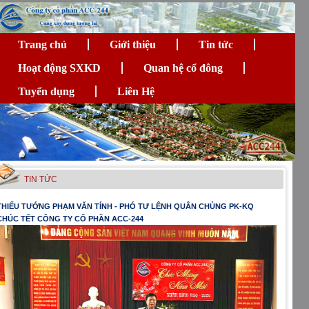
Trang chủ
Giới thiệu
Tin tức
Hoạt động SXKD
Quan hệ cổ đông
Tuyển dụng
Liên Hệ
TIN TỨC
THIẾU TƯỚNG PHẠM VĂN TÍNH - PHÓ TƯ LỆNH QUÂN CHỦNG PK-KQ
CHÚC TẾT CÔNG TY CỔ PHẦN ACC-244