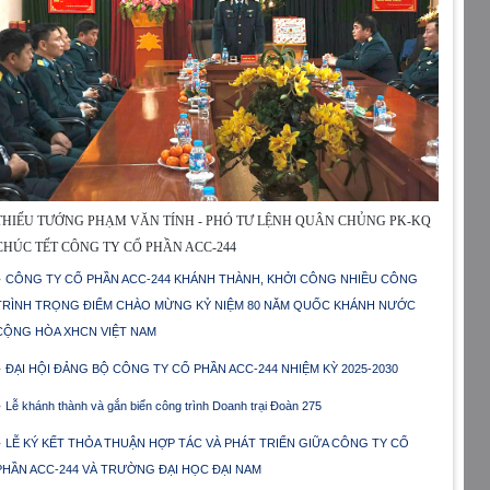
THIẾU TƯỚNG PHẠM VĂN TÍNH - PHÓ TƯ LỆNH QUÂN CHỦNG PK-KQ
CHÚC TẾT CÔNG TY CỔ PHẦN ACC-244
CÔNG TY CỔ PHẦN ACC-244 KHÁNH THÀNH, KHỞI CÔNG NHIỀU CÔNG
TRÌNH TRỌNG ĐIỂM CHÀO MỪNG KỶ NIỆM 80 NĂM QUỐC KHÁNH NƯỚC
CỘNG HÒA XHCN VIỆT NAM
ĐẠI HỘI ĐẢNG BỘ CÔNG TY CỔ PHẦN ACC-244 NHIỆM KỲ 2025-2030
Lễ khánh thành và gắn biển công trình Doanh trại Đoàn 275
LỄ KÝ KẾT THỎA THUẬN HỢP TÁC VÀ PHÁT TRIỂN GIỮA CÔNG TY CỔ
PHẦN ACC-244 VÀ TRƯỜNG ĐẠI HỌC ĐẠI NAM