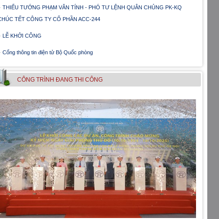
THIẾU TƯỚNG PHẠM VĂN TÍNH - PHÓ TƯ LỆNH QUÂN CHỦNG PK-KQ
CHÚC TẾT CÔNG TY CỔ PHẦN ACC-244
LỄ KHỞI CÔNG
Cổng thông tin điện tử Bộ Quốc phòng
CÔNG TRÌNH ÐANG THI CÔNG