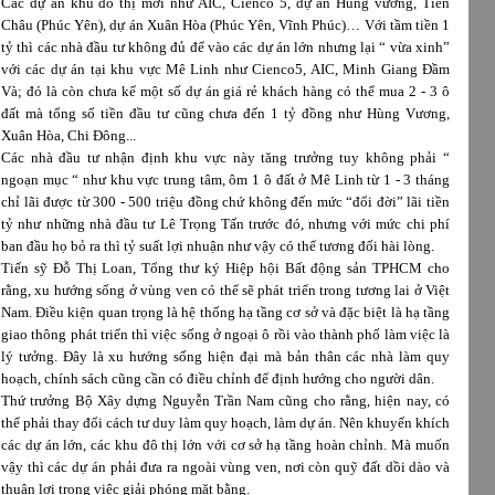
Các dự án khu đô thị mới như AIC, Cienco 5, dự án Hùng vương, Tiền
Châu (Phúc Yên), dự án Xuân Hòa (Phúc Yên, Vĩnh Phúc)… Với tầm tiền 1
tỷ thì các nhà đầu tư không đủ để vào các dự án lớn nhưng lại “ vừa xinh”
với các dự án tại khu vực Mê Linh như Cienco5, AIC, Minh Giang Đầm
Và; đó là còn chưa kể một số dự án giá rẻ khách hàng có thể mua 2 - 3 ô
đất mà tổng số tiền đầu tư cũng chưa đến 1 tỷ đồng như Hùng Vương,
Xuân Hòa, Chi Đông...
Các nhà đầu tư nhận định khu vực này tăng trưởng tuy không phải “
ngoạn mục “ như khu vực trung tâm, ôm 1 ô đất ở Mê Linh từ 1 - 3 tháng
chỉ lãi được từ 300 - 500 triệu đồng chứ không đến mức “đổi đời” lãi tiền
tỷ như những nhà đầu tư Lê Trọng Tấn trước đó, nhưng với mức chi phí
ban đầu họ bỏ ra thì tỷ suất lợi nhuận như vậy có thể tương đối hài lòng.
Tiến sỹ Đỗ Thị Loan, Tổng thư ký Hiệp hội Bất động sản TPHCM cho
rằng, xu hướng sống ở vùng ven có thể sẽ phát triển trong tương lai ở Việt
Nam. Điều kiện quan trọng là hệ thống hạ tầng cơ sở và đặc biệt là hạ tầng
giao thông phát triển thì việc sống ở ngoại ô rồi vào thành phố làm việc là
lý tưởng. Đây là xu hướng sống hiện đại mà bản thân các nhà làm quy
hoạch, chính sách cũng cần có điều chỉnh để định hướng cho người dân.
Thứ trưởng Bộ Xây dựng Nguyễn Trần Nam cũng cho rằng, hiện nay, có
thể phải thay đổi cách tư duy làm quy hoạch, làm dự án. Nên khuyến khích
các dự án lớn, các khu đô thị lớn với cơ sở hạ tầng hoàn chỉnh. Mà muốn
vậy thì các dự án phải đưa ra ngoài vùng ven, nơi còn quỹ đất dồi dào và
thuận lợi trong việc giải phóng mặt bằng.