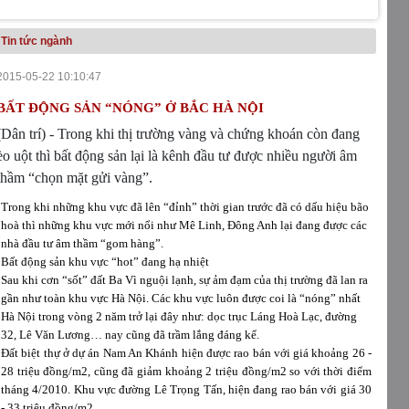
Tin tức ngành
2015-05-22 10:10:47
BẤT ĐỘNG SẢN “NÓNG” Ở BẮC HÀ NỘI
(Dân trí) - Trong khi thị trường vàng và chứng khoán còn đang
èo uột thì bất động sản lại là kênh đầu tư được nhiều người âm
thầm “chọn mặt gửi vàng”.
Trong khi những khu vực đã lên “đỉnh” thời gian trước đã có dấu hiệu bão
hoà thì những khu vực mới nổi như Mê Linh, Đông Anh lại đang được các
nhà đầu tư âm thầm “gom hàng”.
Bất động sản khu vực “hot” đang hạ nhiệt
Sau khi cơn “sốt” đất Ba Vì nguội lạnh, sự ảm đạm của thị trường đã lan ra
gần như toàn khu vực Hà Nội. Các khu vực luôn được coi là “nóng” nhất
Hà Nội trong vòng 2 năm trở lại đây như: dọc trục Láng Hoà Lạc, đường
32, Lê Văn Lương… nay cũng đã trầm lắng đáng kể.
Đất biệt thự ở dự án Nam An Khánh hiện được rao bán với giá khoảng 26 -
28 triệu đồng/m2, cũng đã giảm khoảng 2 triệu đồng/m2 so với thời điểm
tháng 4/2010. Khu vực đường Lê Trọng Tấn, hiện đang rao bán với giá 30
- 33 triệu đồng/m2.